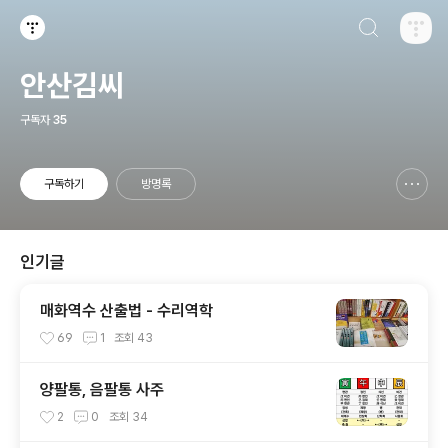
검색하기
티스토리
안산김씨
구독자
35
구독하기
방명록
신고하기 레이어
열기
인기글
매화역수 산출법 - 수리역학
69
1
조회
43
양팔통, 음팔통 사주
2
0
조회
34