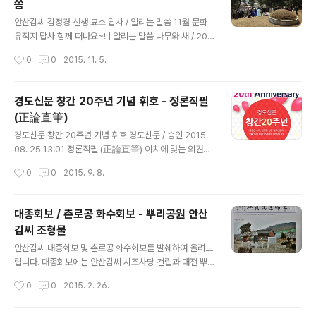
씀
글 내용
안산김씨 김정경 선생 묘소 답사 / 알리는 말씀 11월 문화
유적지 답사 함께 떠나요~! | 알리는 말씀 나무와 새 / 201
5.11.02. 10:47 http://cafe.daum.net/ansanhis/Btt
작성시간
0
0
2015. 11. 5.
Z/537 이번 답사는 안산읍성(객사) 주변에 650년 수령의
은행나무를 직접 심으신 안산김씨 김정경 선생 묘소(하남
시)을 비롯해서 포은 정몽주, 번암 채제공, 반계 유형원, 정
경도신문 창간 20주년 기념 휘호 - 정론직필
암 조광조, 심곡서원 등 역사유적지를 찾아서 용인 지역으
(正論直筆)
로 역사 탐방합니다. 경기도 하남시 감북동 안촌마을 : 연성
글 내용
군 김정경 할아버지 묘소 경기도 하남시 감북동 안촌마을
경도신문 창간 20주년 기념 휘호 경도신문 / 승인 2015.
위정각 : 양력 4월 5일 춘계향사를 지낸다. 충북 괴산군 장
08. 25 13:01 정론직필 (正論直筆) 이치에 맞는 의견이
연면 위정사 : 매년 음력 7.15일 연성군 김정경 할아버지 불
나 주장을 어떤 것에도 구애받지 않고 있는 사실 그대로 적
작성시간
0
0
2015. 9. 8.
천위 제사를 지낸다. 김정경 (金..
는다 '정론직필(正論直筆)'은 올바른 논리와 곧은(정직한)
붓이라는 뜻으로 정당하고 이치에 맞는 의견이나 주장으로
어떤 ..
대종회보 / 촌로공 화수회보 - 뿌리공원 안산
김씨 조형물
글 내용
안산김씨 대종회보 및 촌로공 화수회보를 발췌하여 올려드
립니다. 대종회보에는 안산김씨 시조사당 건립과 대전 뿌
리공원 조형물 조성에 관한 내용이 실려 있습니다. 안산김
작성시간
0
0
2015. 2. 26.
씨 대종회보 (클릭하시면 크게 보실수 있습니다.) -------
-----------------------------------------------