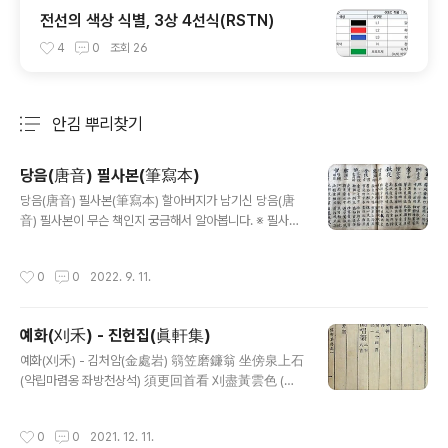
전선의 색상 식별, 3상 4선식(RSTN)
4
0
조회
26
안김 뿌리찾기
분류 전체보기
주요 글 목록
당음(唐音) 필사본(筆寫本)
글 내용
당음(唐音) 필사본(筆寫本) 할아버지가 남기신 당음(唐
音) 필사본이 무슨 책인지 궁금해서 알아봅니다. ※ 필사본
(筆寫本): 인쇄에 의하지 않고 손으로 글을 써서 만든 책.
당음(唐音)은 중국 원나라의 양사굉(楊士宏)이 당나라 때
작성시간
0
0
2022. 9. 11.
의 시를 엄선하여 엮은 책(14권)을 조선시대에 한시 입문
자를 위하여 중국의 “당음”을 우리의 기호에 맞게 발췌하
여 엮은 1권 1책 목판본이다. 1505년(연산군 11) 5월 교서
예화(刈禾) - 진헌집(眞軒集)
관에 명하여 "당음"을 간행하게 한 기록이 있으며, 조선시
글 내용
대 서당에서 한시 교재로 사용되었는데 본래의 이름은 ‘당
예화(刈禾) - 김처암(金處岩) 篛笠磨鐮翁 坐傍泉上石
음정선(唐音精選)’이다. 당음 편찬/발간 경위 『당음』은 본
(약립마렴옹 좌방천상석) 須更回首看 刈盡黃雲色 (수
시 원나라 양사굉(楊士宏)이 당나라 사람의 시작품을 시
경회수간 예진황운색) ‣측기식 5 언 절구 入声운 / 측기식
기별로 구분하여 편찬한 것이다. 시음(始音) 1권, 정음(正
5 언 절구 입성운 대삿갓에 낫 갈아 든 늙은 농부가 샘물 위
작성시간
0
0
2021. 12. 11.
音) 6권, 유향(遺響..
바위 곁에 앉아 있는데, 고개 돌려 잠시 또 바라보노니 누런