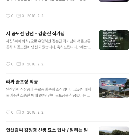
을 수상하셨습니다. 축하 드립니다.
작성시간
0
0
2018. 2. 2.
시 공모전 당선 - 김순진 작가님
글 내용
시집『복어 화석』으로 유명하신 김순진 작가님이 서울교통
공사 시공모전에 당선 되었습니다. 축하드립니다. "해는"
감상해 보세요.
작성시간
0
0
2018. 2. 2.
라싸 골프장 착공
글 내용
안산김씨 직장공파 촌로공 화수회 소식입니다. 조상님께서
물려주신 소중한 땅에 8여년만에 골프장을 착공했다는 소
식입니다. 라싸 골프장 진행과정 (경기도 포천에 탄생될 라
싸컨트리클럽) http://blog.daum.net/yescheers/85
작성시간
0
0
2018. 2. 2.
98335
안산김씨 김정경 선생 묘소 답사 / 알리는 말