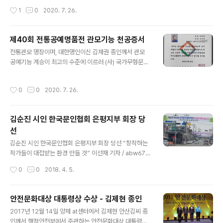
로 순천에 유배되었다. 1809년에 풀려나 벼슬이 사헌부
당 중앙홀에서 박병석 국회의장을 비롯해 김명수 대법원
작성시간
1
0
2020. 7. 26.
집의(종3품)에 이르렀다..
장, 유남석 헌법재판소장, 정세균 국무총리, 권순일 중앙선
거관리위원장 등 5부 요인, 여야 정당대표, 헌정회원 등 11
0여명이 참석한 가운데 열렸다. 경축식은 국민의례, 감사
제40회 전통공예명품전 관모기능 천공증서
패 수여, 국민훈장 수여, 경축사, 제헌헌법 전문 낭독, 제헌
글 내용
절 노래 등의 순으로 진행되었다. 감사패는 대한민국헌정
전통관모 명장이며, 대한명인이신 김제권 종인께서 관모
회의 추천으로 의회민주주의 발전에 이바지한 김용채 전
공예기능 계승이 최고의 수준에 이르러 (사) 국가무형문화
의원(제7·9·12·13대 국회의원)과 김영도 전 의원(제13대
재 기능협회에서 천공증서(天工證書)를 수여받았다. 천공
국회의원)에게 수여되었다. 제헌절 경축식에서 감사패 받
(天工)이란 하늘이 내려준 재주라는 뜻으로 하늘에서 내려
작성시간
0
0
2020. 7. 26.
는 김용채 전 국회의원 (우측) (서..
온 공예가를 지칭한다. 무형문화재 분야에서 최고의 공예
가를 "국가무형문화재 기능협회"에서 규정에 의거 인증하
여 주는 제도이다. 천공(天工)의 사전적 의미는 신묘한 경
김순진 시인 한국문인협회 은평지부 회장 당
지에 이른 기술 또는 하늘의 기능이라 할 수 있는 최고수준
선
의 기능을 말한다. 하늘의 조화(調和)로 이루어진 재주를
글 내용
말하기도 한다. 즉 무형문화재 보유자들의 기막힌 솜씨를
김순진 시인 한국문인협회 은평지부 회장 당선 “창작하는
말한다. 문화재청 국립무형유산원(원장 김연수)과 (사)국가
작가들이 대접받는 환경 만들 것” 이선재 기자 / abw673
무형문화재기능협회(이사장 박종군)가 공동으로 주최하는
2@hanmail.net입력 : 2018년 03월 19일 ⓒ 포천신문
작성시간
0
0
2018. 4. 5.
‘제40회 전통공예명품전’이 2020. 6월 15..
포천출신 김순진 시인이 지난 10일 오후 4시 은평문화예
술회관에서 진행된 제22차 한국문인협회 은평지부 정기총
회에서 회장으..
안전문화대상 대통령상 수상 - 김제현 종인
글 내용
2017년 12월 14일 양제 at센터에서 김제현 안산김씨 종
인께서 행정안전부에서 주관하는 안전문화대상 대통령상