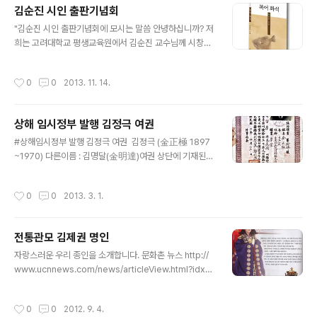
---- 안산김씨 촌로공 ..
김순진 시인 출판기념회
글 내용
"김순진 시인 출판기념회에 모시는 말씀 안녕하십니까? 저
희는 고려대학교 평생교육원에서 김순진 교수님께 시창작
강의를 듣고 있거나 졸업한 제자들입니다. 저희 김순진 교
수님께서 이번에 등단 30주년을 맞이하여 시집『복어 화
작성시간
0
0
2013. 11. 14.
석』을 상재하셨다고 합니다. 이에 저희 제자들이 주축..
상해 임시정부 발행 김정극 여권
글 내용
#상해임시정부 발행 김정극 여권 김정극 (金正極 1897
~1970) 다른이름 : 김명달(金明達)여권 상단에 기재된
글은 상해 김구선생(九先生) 임시(時)졍부(정부) 학생여
행 권발송(送?) 별명 : 명달(明達)·창의(昌義)활동분야 :
작성시간
0
0
2013. 3. 1.
독립운동출생지 : 평북 용천본관 : 안산 (安山) / 상호군 휘
암(巖)파, (용천파) 독립운동가. 본관은 안산(安山) 아버지
는 독립운동가 겸 교육자이신 김경념 (金敬念1882년-19
전통관모 김제권 명인
50년) 이다. 안김 독립운동가 김경념, 김정극, 김정련 보시
글 내용
려면 아래주소 클릭하세요 안김 독립운동가 김경념, 김정
자랑스러운 우리 종인을 소개합니다. 문화촌 뉴스 http://
극, 김정련https://ankim.tistory.com/8598280상해
www.ucnnews.com/news/articleView.html?idxn
임시정부에서 발행한 여권이 남아있는 유일한 주인공이
o=134 두 개를 위해 버린 삼천 개의 보석 전통관모 김제
다. 별명은 명달(明達)·창의(昌義). 1910년 만..
권 명인 2010년 01월 12일 (화) 21:36:26 박명현 기자
작성시간
0
0
2012. 9. 4.
pmh@ucnnews.com 옛날이나 지금이나 사람이 살아