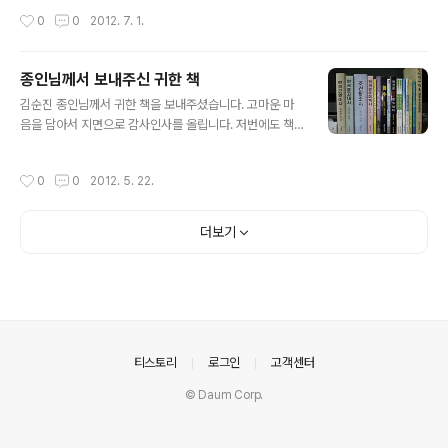
종회장 : 김제갑 (金濟甲) 회장님 출생 : 1945년생 (68
작성시간
0
0
2012. 7. 1.
세) 항렬 : 濟○ 行列, 三十世(29대손) 분파 : 직장공후
촌로공파 (포천..
종인님께서 보내주신 귀한 책
글 내용
김순진 종인님께서 귀한 책을 보내주셨습니다. 고마운 마
음을 담아서 지면으로 감사인사를 올립니다. 저번에도 책
을 보내주시더니 이번에 이렇게 많은 책을 보내주셨네요.
종인님이 직접 출간하신 책과 김제방 종인님 께서 출간하
작성시간
0
0
2012. 5. 22.
신 책 등입니다. 김제방 선생 출간 서적 보기 http://blog.
da..
더보기
의안내
티스토리
로그인
고객센터
© Daum Corp.