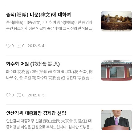
가는 데 가장 중요한 기본 조건이 되는 것이 '의식 주(衣食
住)'인데, 먹는 것이 제일 먼저 해결되어야 할 중요한 것임
증직(贈職) 비문(碑文)에 대하여
에도 불구하고, 우리는 ‘식의주(食衣住)’라 하지 않고 '의
글 내용
식주(衣食住)'라고 표현한다. 여기에는 우리나라 사람들
증직(贈職) 비문(碑文)에 대하여 증직(贈職)이란 동양의
이 밥이나 집보다, 옷에 대해 얼마나 중요하게 여겼나 하는
봉건 왕조에서 어떤 인물이 죽은 후에 그 생전의 관직을 올
뜻이 담겨 있는 셈이다. 우리나라의 전통 옷(복식)은 지역
려주거나 관직이 없던 인물에게 관직을 추서(추증,追贈)
적인 환경 아래에 수천 년을 이어 내려오면서..
하는 것을 의미한다. 가증(加贈) 이라고 하는 것은 증직되
작성시간
0
0
2012. 9. 4.
거나 추증된 관직을 다시 올려주는 것을 말한다. 우리 주..
화수회 어원 (花樹會 語原)
글 내용
화수회(花樹會) 어원(語原)를 찾아 봅니다. (花 꽃 화, 樹
나무 수, 會 모일 회) 화수회(花樹會)란 종친회(宗親會)
와 그 명칭만 달리할 뿐 모두 동성동본의 일족이 모여 조직
한 친목조직이며 친목단체이다. 정확한 구분은 본문 아래
작성시간
3
0
2012. 8. 5.
에 올려 놓은 종친회와 화수회를 구별하는 내용을 참고하..
안산김씨 대종회장 김제갑 선임
글 내용
안산김씨 대종회장 선임 (安山金氏 大宗會長 選任) 대
종회장님 취임을 진심으로 축하드립니다. 원대한 포부를
펼치시고(乘風破浪) 앞날의 행운을 기원합니다. 新任 대