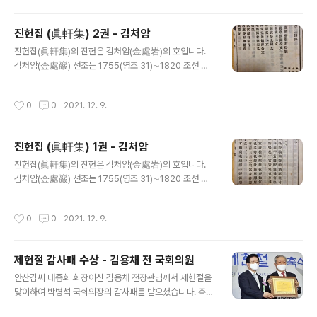
벼 빛깔들이 다 베어졌네. --------------------------
-------------------------------------------- 【어
진헌집 (眞軒集) 2권 - 김처암
휘이해】 안동김씨 청음(淸陰) 김상헌(좌의정,증영의정) 후
글 내용
손 김백촌 刈禾 벼 베기 水邊已刈禾穀 물가에 이미 베어
진헌집(眞軒集)의 진헌은 김처암(金處岩)의 호입니다.
놓은 화곡(禾穀) 篛笠 대나무 껍질과 대오리로 엮어 만든
김처암(金處巖) 선조는 1755(영조 31)∼1820 조선 후
삿갓모 青篛笠 푸른 대삿갓 “서새산 앞에는 백로가 나는
기의 문신. 본관은 안산(安山). 자는 중려(仲礪), 호는 진
데, 복사꽃 물에 떠서 흐르고 쏘가리가 살졌..
헌(眞軒)으로 고조부는 증 대사헌 촌로공 성대(聲大), 증
작성시간
0
0
2021. 12. 9.
조부는 제주목사 죽헌(竹軒) 석보(錫保), 조부는 상성(相
星)이고, 아버지는 진사 양직(養直)이며, 어머니는 동부승
지 신의립(辛義立)의 딸이다. 1795년(정조 19) 응제시
진헌집 (眞軒集) 1권 - 김처암
(應製試)에서 선발된 생원으로서 식년문과(式年文科)에
글 내용
갑과 2위로 급제하였다. 1806년(순조 6) 사헌부 지평(정
진헌집(眞軒集)의 진헌은 김처암(金處岩)의 호입니다.
5품)으로 있을 때는 시파를 공격하는 안동김씨 김달순(金
김처암(金處巖) 선조는 1755(영조 31)∼1820 조선 후
達淳, 이조판서,우의정)을 엄하게 탄핵하지 않았다는 이유
기의 문신. 본관은 안산(安山). 자는 중려(仲礪), 호는 진
로 순천에 유배되었다. 1809년에 풀려나 벼슬이 사헌부
헌(眞軒)으로 고조부는 증 대사헌 촌로공 성대(聲大), 증
작성시간
0
0
2021. 12. 9.
집의(종3품)에 이르렀다..
조부는 제주목사 죽헌(竹軒) 석보(錫保), 조부는 상성(相
星)이고, 아버지는 진사 양직(養直)이며, 어머니는 동부승
지 신의립(辛義立)의 딸이다. 1795년(정조 19) 응제시
제헌절 감사패 수상 - 김용채 전 국회의원
(應製試)에서 선발된 생원으로서 식년문과(式年文科)에
글 내용
갑과 2위로 급제하였다. 1806년(순조 6) 사헌부 지평(정
안산김씨 대종회 회장이신 김용채 전장관님께서 제헌절을
5품)으로 있을 때는 시파를 공격하는 안동김씨 김달순(金
맞이하여 박병석 국회의장의 감사패를 받으셨습니다. 축하
達淳, 이조판서,우의정)을 엄하게 탄핵하지 않았다는 이유
드립니다. 제헌절 제72주년 경축식은 오전 10시 국회의사